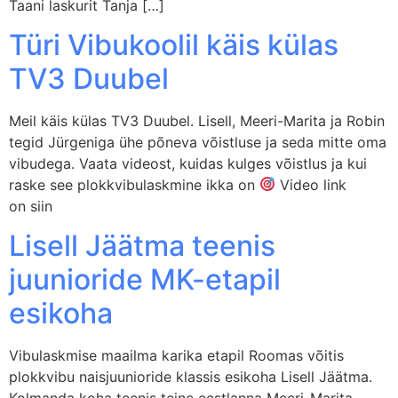
Taani laskurit Tanja […]
Türi Vibukoolil käis külas
TV3 Duubel
Meil käis külas TV3 Duubel. Lisell, Meeri-Marita ja Robin
tegid Jürgeniga ühe põneva võistluse ja seda mitte oma
vibudega. Vaata videost, kuidas kulges võistlus ja kui
raske see plokkvibulaskmine ikka on
Video link
on siin
Lisell Jäätma teenis
juunioride MK-etapil
esikoha
Vibulaskmise maailma karika etapil Roomas võitis
plokkvibu naisjuunioride klassis esikoha Lisell Jäätma.