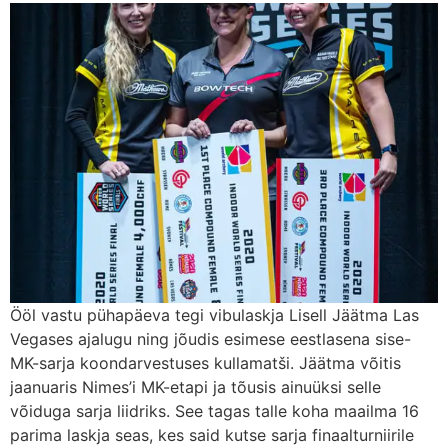
Ööl vastu pühapäeva tegi vibulaskja Lisell Jäätma Las
Vegases ajalugu ning jõudis esimese eestlasena sise-
MK-sarja koondarvestuses kullamatši. Jäätma võitis
jaanuaris Nimes’i MK-etapi ja tõusis ainuüksi selle
võiduga sarja liidriks. See tagas talle koha maailma 16
parima laskja seas, kes said kutse sarja finaalturniirile