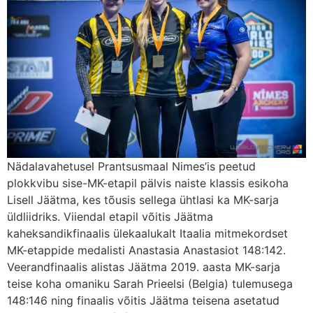
Nädalavahetusel Prantsusmaal Nimes’is peetud
plokkvibu sise-MK-etapil pälvis naiste klassis esikoha
Lisell Jäätma, kes tõusis sellega ühtlasi ka MK-sarja
üldliidriks. Viiendal etapil võitis Jäätma
kaheksandikfinaalis ülekaalukalt Itaalia mitmekordset
MK-etappide medalisti Anastasia Anastasiot 148:142.
Veerandfinaalis alistas Jäätma 2019. aasta MK-sarja
teise koha omaniku Sarah Prieelsi (Belgia) tulemusega
148:146 ning finaalis võitis Jäätma teisena asetatud