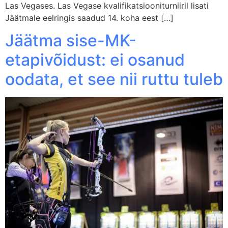
Las Vegases. Las Vegase kvalifikatsiooniturniiril lisati
Jäätmale eelringis saadud 14. koha eest […]
Jäätma sise-MK-
etapivõidust: ei osanud
oodata, et see nii ruttu tuleb