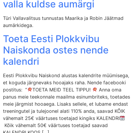
valla kuldse aumärgi
Türi Vallavalitsus tunnustas Maarika ja Robin Jäätmad
aumärkidega.
Toeta Eesti Plokkvibu
Naiskonda ostes nende
kalendri
Eesti Plokkvibu Naiskond alustas kalendrite müümisega,
et koguda järgnevaks hooajaks raha. Nende facebooki
postitus: “
TOETA MEID TEEL TIPPU!
Anna oma
panus meie teekonnale maailma esinumbriteks, toetades
meie järgmist hooaega. Lisaks sellele, et lubame endast
treeningutel ja tulejoonel alati 110% anda, saavad KÕIK
vähemalt 25€ väärtuses toetajad kingiks KALENDRI
Kõik vähemalt 50€ väärtuses toetajad saavad
KALENDRI KOOS […]