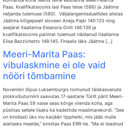
Kolmanda koha teenis teine eestlanna Meeri-Marita
Paas. Kvalifikatsioonis lasi Paas teise (586) ja Jäätma
neljanda tulemuse (580). Väljalangemisduellides alistas
Jäätma kõigepealt sloveen Aneja Pajki 140:133 ning
seejärel itaallanna Eleanora Grilli 146:139 ja
kvalifikatsioonis parimat tulemust näidanud itaallanna
Elisa Bazzichetto 148:145. Finaalis läks Jäätma […]
Meeri-Marita Paas:
vibulaskmine ei ole vaid
nööri tõmbamine
Novembri lõpus Luksemburgis toimunud täiskasvanute
plokkvibuturniiril saavutas 17-aastane Türilt pärit Meeri-
Marita Paas 59 naise seas kõrge viienda koha, aga
püstitas sellele lisaks ka kadettide maailmarekordi. “See
on kindlasti üks mu karjääri tipphetki, mis jääb mulle
alatiseks meelde,” kinnitas Paas ERR-ile. “Ma ei teadnud