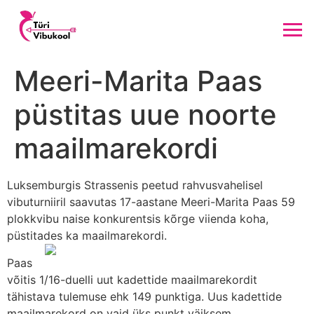
Meeri-Marita Paas
püstitas uue noorte
maailmarekordi
Luksemburgis Strassenis peetud rahvusvahelisel
vibuturniiril saavutas 17-aastane Meeri-Marita Paas 59
plokkvibu naise konkurentsis kõrge viienda koha,
püstitades ka maailmarekordi.
Paas
võitis 1/16-duelli uut kadettide maailmarekordit
tähistava tulemuse ehk 149 punktiga. Uus kadettide
maailmarekord on vaid üks punkt väiksem