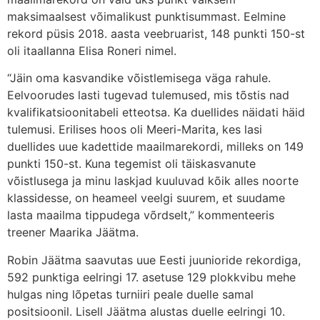
maksimaalsest võimalikust punktisummast. Eelmine
rekord püsis 2018. aasta veebruarist, 148 punkti 150-st
oli itaallanna Elisa Roneri nimel.
“Jäin oma kasvandike võistlemisega väga rahule.
Eelvoorudes lasti tugevad tulemused, mis tõstis nad
kvalifikatsioonitabeli etteotsa. Ka duellides näidati häid
tulemusi. Erilises hoos oli Meeri-Marita, kes lasi
duellides uue kadettide maailmarekordi, milleks on 149
punkti 150-st. Kuna tegemist oli täiskasvanute
võistlusega ja minu laskjad kuuluvad kõik alles noorte
klassidesse, on heameel veelgi suurem, et suudame
lasta maailma tippudega võrdselt,” kommenteeris
treener Maarika Jäätma.
Robin Jäätma saavutas uue Eesti juunioride rekordiga,
592 punktiga eelringi 17. asetuse 129 plokkvibu mehe
hulgas ning lõpetas turniiri peale duelle samal
positsioonil. Lisell Jäätma alustas duelle eelringi 10.