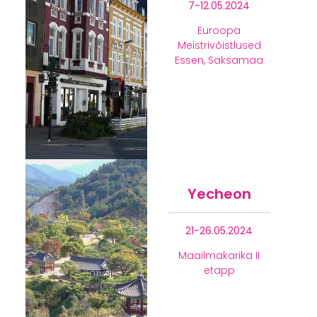
7-12.05.2024
Euroopa
Meistrivõistlused
Essen, Saksamaa
Yecheon
21-26.05.2024
Maailmakarika II
etapp