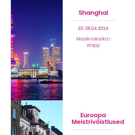
Shanghai
23-28.04.2024
Maailmakarika I
etapp
Euroopa
Meistrivõistlused