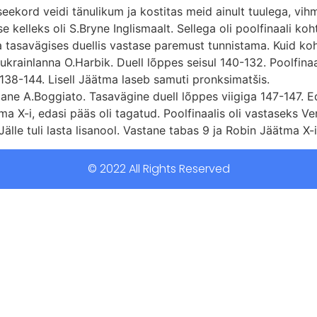
i seekord veidi tänulikum ja kostitas meid ainult tuulega, vi
kelleks oli S.Bryne Inglismaalt. Sellega oli poolfinaali koht
a tasavägises duellis vastase paremust tunnistama. Kuid ko
 ukrainlanna O.Harbik. Duell lõppes seisul 140-132. Poolfina
 138-144. Lisell Jäätma laseb samuti pronksimatšis.
ane A.Boggiato. Tasavägine duell lõppes viigiga 147-147. Eda
ma X-i, edasi pääs oli tagatud. Poolfinaalis oli vastaseks V
älle tuli lasta lisanool. Vastane tabas 9 ja Robin Jäätma X-i
© 2022 All Rights Reserved