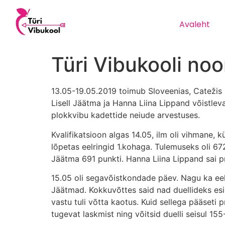
Avaleht
Türi Vibukooli no
13.05-19.05.2019 toimub Sloveenias, Catežis 
Lisell Jäätma ja Hanna Liina Lippand võistlev
plokkvibu kadettide neiude arvestuses.
Kvalifikatsioon algas 14.05, ilm oli vihmane, 
lõpetas eelringid 1.kohaga. Tulemuseks oli 67
Jäätma 691 punkti. Hanna Liina Lippand sai pro
15.05 oli segavõistkondade päev. Nagu ka ee
Jäätmad. Kokkuvõttes said nad duellideks esim
vastu tuli võtta kaotus. Kuid sellega pääseti 
tugevat laskmist ning võitsid duelli seisul 