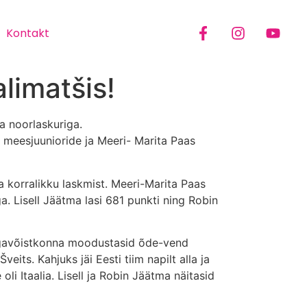
Kontakt
limatšis!
a noorlaskuriga.
u meesjuunioride ja Meeri- Marita Paas
ta korralikku laskmist. Meeri-Marita Paas
a. Lisell Jäätma lasi 681 punkti ning Robin
Segavõistkonna moodustasid õde-vend
ts. Kahjuks jäi Eesti tiim napilt alla ja
li Itaalia. Lisell ja Robin Jäätma näitasid