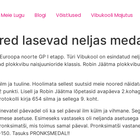
Meie Lugu
Blogi
Võistlused
Vibukooli Majutus
ored lasevad neljas meda
Euroopa noorte GP I etapp. Türi Vibukool on esindatud nelj
ad plokkvibu naisjuunioride klassis. Robin Jäätma plokkvib
külm ja tuuline. Hoolimata sellest suutsid meie noored näida
2 punkti. Lisell ja Robin Jäätma lõpetasid avapäeva 2.kohag
tokolli kirja 654 silma ja sellega 9. koht.
lnevatel päevadel oli ka sel päeval ilm külm ja vihmane. 
ese asetuse. Esimeseks vastaseks oli neljanda asetusega Švei
pronksimatši, mis toimus samal päeval. Pronksimatši vastane o
155-150. Tasuks PRONKSMEDAL!!