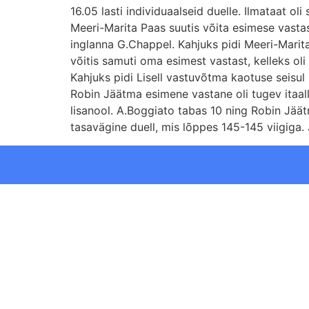
16.05 lasti individuaalseid duelle. Ilmataat ol
Meeri-Marita Paas suutis võita esimese vastase 
inglanna G.Chappel. Kahjuks pidi Meeri-Marit
võitis samuti oma esimest vastast, kelleks oli
Kahjuks pidi Lisell vastuvõtma kaotuse seisul
Robin Jäätma esimene vastane oli tugev itaall
lisanool. A.Boggiato tabas 10 ning Robin Jäät
tasavägine duell, mis lõppes 145-145 viigiga. J