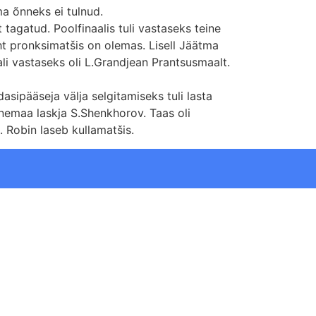
hma õnneks ei tulnud.
 tagatud. Poolfinaalis tuli vastaseks teine
ht pronksimatšis on olemas. Lisell Jäätma
ali vastaseks oli L.Grandjean Prantsusmaalt.
sipääseja välja selgitamiseks tuli lasta
enemaa laskja S.Shenkhorov. Taas oli
. Robin laseb kullamatšis.