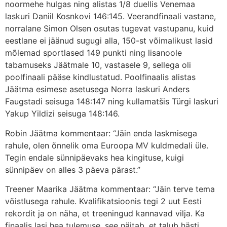
noormehe hulgas ning alistas 1/8 duellis Venemaa
laskuri Daniil Kosnkovi 146:145. Veerandfinaali vastane,
norralane Simon Olsen osutas tugevat vastupanu, kuid
eestlane ei jäänud sugugi alla, 150-st võimalikust lasid
mõlemad sportlased 149 punkti ning lisanoole
tabamuseks Jäätmale 10, vastasele 9, sellega oli
poolfinaali pääse kindlustatud. Poolfinaalis alistas
Jäätma esimese asetusega Norra laskuri Anders
Faugstadi seisuga 148:147 ning kullamatšis Türgi laskuri
Yakup Yildizi seisuga 148:146.
Robin Jäätma kommentaar: “Jäin enda laskmisega
rahule, olen õnnelik oma Euroopa MV kuldmedali üle.
Tegin endale sünnipäevaks hea kingituse, kuigi
sünnipäev on alles 3 päeva pärast.”
Treener Maarika Jäätma kommentaar: “Jäin terve tema
võistlusega rahule. Kvalifikatsioonis tegi 2 uut Eesti
rekordit ja on näha, et treeningud kannavad vilja. Ka
finaalis lasi hea tulemuse, see näitab, et talub hästi