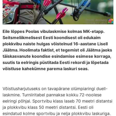
Eile lõppes Poolas vibulaskmise kolmas MK-etapp.
Seitsmeliikmelisest Eesti koondisest oli edukaim
plokkvibu naiste hulgas võistelnud 16-aastane Lisell
Jäätma. Hoolimata faktist, et tegemist oli Jäätma jaoks
täiskasvanute koondise esindamise esimese korraga,
suutis ta eelringis püstitada Eesti rekordi ja lõpetada
võistluse kahekümne parema laskuri seas.
Võistlusharjutuseks on tavapärane olümpiaringi duell-
laskmine. Turniiritabel pannakse kokku 72-noolese
eelringi põhjal. Sportvibu klass laseb 70 meetri distantsi
ja plokkvibu klass 50 meetri distantsi. Eesti oli
esindatud kolme sportvibu ja nelja plokkvibu laskuriga.