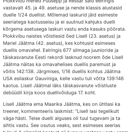
Plokkvibu mehed Puusepp ja Ressar said eelringis
vastavalt 45. ja 49. asetuse ja nende klassis alustasid
duelle 1/24 duellist. Mõlemad laskurid jäid esimeste
seeriatega kaotusseisu ja ei suutnud kahjuks duelli
kõrgema asetusega laskuri vastu enda kasuks pöörata.
Plokkvibu naistes võistlesid õed Lisell (23. asetus) ja
Mariel Jäätma (42. asetus), kes kohtusid esimeses
duellis omavahel. Eelringis 677 silmaga juunioride ja
täiskasvanute Eesti rekordi lasknud noorem õde Lisell
Jäätma näitas ka omavahelises duellis paremust ja
võitis 142:138. Järgmises, 1/16 duellis kohtus Jäätma
USA esilaskur Gauviniga, kelle vastu tuli võtta 139:146
kaotus. Lisell Jäätmal läks täiskasvanute võistluste
debüüdil kirja koos duellivõiduga 17. koht.
Lisell Jäätma ema Maarika Jäätma, kes on ühtlasi ka
treener, kommenteeris laskmist: “Lisell lasi tegelikult
väga hästi. Teise duelli alguses oli tuul tugevam ja ta
sihtis vastu. See osutus veaks, sest esimeses seerias