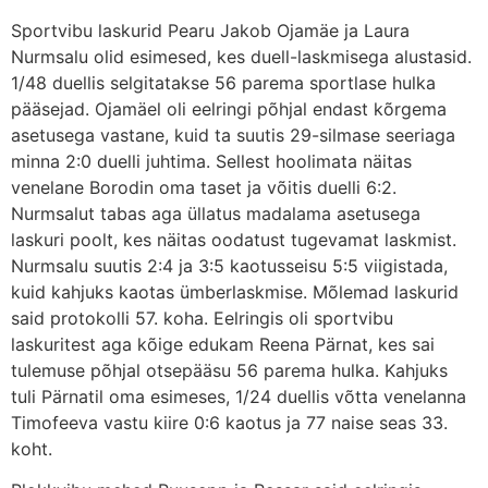
Sportvibu laskurid Pearu Jakob Ojamäe ja Laura
Nurmsalu olid esimesed, kes duell-laskmisega alustasid.
1/48 duellis selgitatakse 56 parema sportlase hulka
pääsejad. Ojamäel oli eelringi põhjal endast kõrgema
asetusega vastane, kuid ta suutis 29-silmase seeriaga
minna 2:0 duelli juhtima. Sellest hoolimata näitas
venelane Borodin oma taset ja võitis duelli 6:2.
Nurmsalut tabas aga üllatus madalama asetusega
laskuri poolt, kes näitas oodatust tugevamat laskmist.
Nurmsalu suutis 2:4 ja 3:5 kaotusseisu 5:5 viigistada,
kuid kahjuks kaotas ümberlaskmise. Mõlemad laskurid
said protokolli 57. koha. Eelringis oli sportvibu
laskuritest aga kõige edukam Reena Pärnat, kes sai
tulemuse põhjal otsepääsu 56 parema hulka. Kahjuks
tuli Pärnatil oma esimeses, 1/24 duellis võtta venelanna
Timofeeva vastu kiire 0:6 kaotus ja 77 naise seas 33.
koht.